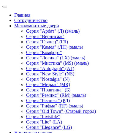
Главная
Сотрудничество
Межкомнатные двери
Серия "Арбат" (Л) (эмаль)
Серия "Вернисаж"
Серия "Глянец" (ГЛ)
Серия "Камея" (ЛН) (эмаль)
Серия "Комфорт"
Серия "Логика" (LX) (эмаль)
Серия "Мистика" (MS) (эмаль)
Серия "Autograph" (AT)
Серия "New Style" (NS)
Серия "Nostalgia" (N)
Серия "Мираж" (MR)
Серия "Практика" (Б)
Серия "Ремикс" (RM) (эмаль)
Серия "Респект" (РД)
Серия "Рифма" (RF) (эмаль)
Серия "Old Town" (Старый город)
Серия "Invisible"
Серия "Lite" (LA)
Серия "Elegance" (LG)
Настенные панели