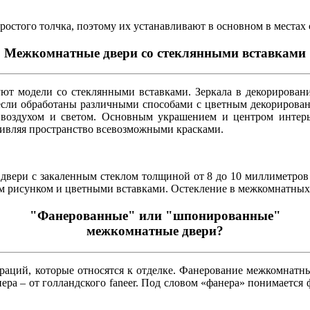
остого толчка, поэтому их устанавливают в основном в места
Межкомнатные двери со стеклянными вставками
уют модели со стеклянными вставками. Зеркала в декорирован
 если обработаны различными способами с цветным декорирова
 воздухом и светом. Основным украшением и центром интерь
живляя пространство всевозможными красками.
вери с закаленным стеклом толщиной от 8 до 10 миллиметров 
ым рисунком и цветными вставками. Остекление в межкомнатных
"Фанерованные" или "шпонированные"
межкомнатные двери?
раций, которые относятся к отделке. Фанерование межкомнатны
а – от голландского faneer. Под словом «фанера» понимается фа