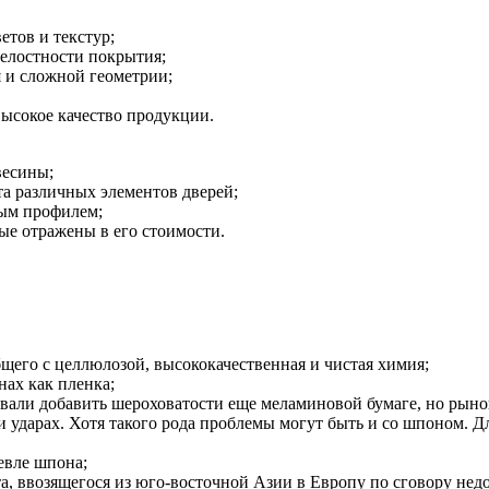
етов и текстур;
целостности покрытия;
 и сложной геометрии;
высокое качество продукции.
весины;
та различных элементов дверей;
тым профилем;
рые отражены в его стоимости.
щего с целлюлозой, высококачественная и чистая химия;
нах как пленка;
овали добавить шероховатости еще меламиновой бумаге, но рынок
ри ударах. Хотя такого рода проблемы могут быть и со шпоном. 
евле шпона;
а, ввозящегося из юго-восточной Азии в Европу по сговору нед