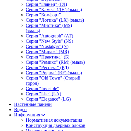
Серия "Глянец" (ГЛ)
Серия "Камея" (ЛН) (эмаль)
Серия "Комфорт"
Серия "Логика" (LX) (эмаль)
Серия "Мистика" (MS)
(эмаль)
Серия "Autograph" (AT)
Серия "New Style" (NS)
Серия "Nostalgia" (N)
Серия "Мираж" (MR)
Серия "Практика" (Б)
Серия "Ремикс" (RM) (эмаль)
Серия "Респект" (РД)
Серия "Рифма" (RF) (эмаль)
Серия "Old Town" (Старый
город)
Серия "Invisible"
Серия "Lite" (LA)
Серия "Elegance" (LG)
Настенные панели
Видео
Информация
Нормативная документация
Конструкция дверных блоков
Отделка погонажа