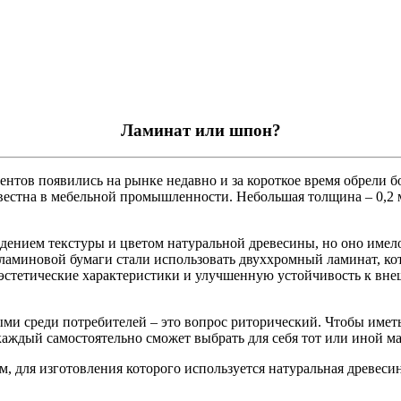
Ламинат или шпон?
тов появились на рынке недавно и за короткое время обрели б
вестна в мебельной промышленности. Небольшая толщина – 0,2 
ением текстуры и цветом натуральной древесины, но оно имело 
меламиновой бумаги стали использовать двуххромный ламинат, 
ие эстетические характеристики и улучшенную устойчивость к в
 среди потребителей – это вопрос риторический. Чтобы иметь 
 каждый самостоятельно сможет выбрать для себя тот или иной ма
для изготовления которого используется натуральная древесин