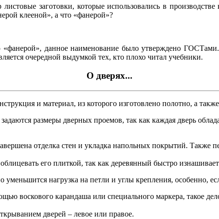
 листовые заготовки, которые использовались в производстве 
нерой клееной», а что «фанерой»?
то «фанерой», данное наименование было утверждено ГОСТами.
ляется очередной выдумкой тех, кто плохо читал учебники.
О дверях...
трукция и материал, из которого изготовлено полотно, а также
 задаются размеры дверных проемов, так как каждая дверь обла
вершена отделка стен и укладка напольных покрытий. Также пе
 облицевать его плиткой, так как деревянный быстро изнашивает
о уменьшится нагрузка на петли и углы крепления, особенно, ес
ью воскового карандаша или специального маркера, такое дело
ткрыванием дверей – левое или правое.