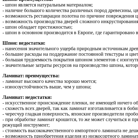
- шпон является натуральным материалом;
- наличие большого количества различных пород древесины, цв
- возможность реставрации полотна по причине повреждения 
- возможность производства дверей сложного инкрустирования
- шпон обладает престижностью;
- шпон в основном производится в Европе, где гарантировано 
Шпон: недостатки:
- нанесения значительного ущерба природным источникам дре
- большие расходы на поддержание постоянной текстуры и цве
- большая трудоемкость покрытия шпоном элементов с изогну
- значительные затраты ресурсов на производство шпона, кото
Ламинат: преимущества:
- ламинат высокого качества хорошо моется;
- износоустойчивость выше, чем у шпона;
Ламинат: недостатки:
- искусственное происхождение пленки, не имеющей ничего об
- схожесть всех дверей, так как ламинат изготавливается в боби
- чересчур гладкая поверхность, японские производители проб
- при обработке ламинат крошится, то же может случиться и п
режущий инструмент;
- стоимость высококачественного импортного ламината не деш
- возможность приобретения изделия из низкосортного ламинат