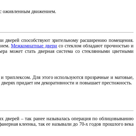
х с оживленным движением.
ии дверей способствуют зрительному расширению помещения.
нием.
Межкомнатные двери
со стеклом обладают прочностью и
ера может стать дверная система со стеклянными цветными
и триплексом. Для этого используются прозрачные и матовые,
 дверях придает им декоративности и повышает престижность.
х дверей – так ранее называлась операция по облицовыванию
нерная клеенка, так ее называли до 70-х годов прошлого века