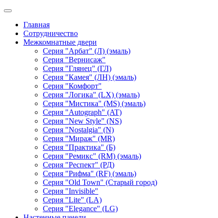
Главная
Сотрудничество
Межкомнатные двери
Серия "Арбат" (Л) (эмаль)
Серия "Вернисаж"
Серия "Глянец" (ГЛ)
Серия "Камея" (ЛН) (эмаль)
Серия "Комфорт"
Серия "Логика" (LX) (эмаль)
Серия "Мистика" (MS) (эмаль)
Серия "Autograph" (AT)
Серия "New Style" (NS)
Серия "Nostalgia" (N)
Серия "Мираж" (MR)
Серия "Практика" (Б)
Серия "Ремикс" (RM) (эмаль)
Серия "Респект" (РД)
Серия "Рифма" (RF) (эмаль)
Серия "Old Town" (Старый город)
Серия "Invisible"
Серия "Lite" (LA)
Серия "Elegance" (LG)
Настенные панели