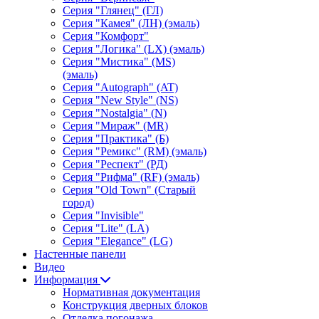
Серия "Глянец" (ГЛ)
Серия "Камея" (ЛН) (эмаль)
Серия "Комфорт"
Серия "Логика" (LX) (эмаль)
Серия "Мистика" (MS)
(эмаль)
Серия "Autograph" (AT)
Серия "New Style" (NS)
Серия "Nostalgia" (N)
Серия "Мираж" (MR)
Серия "Практика" (Б)
Серия "Ремикс" (RM) (эмаль)
Серия "Респект" (РД)
Серия "Рифма" (RF) (эмаль)
Серия "Old Town" (Старый
город)
Серия "Invisible"
Серия "Lite" (LA)
Серия "Elegance" (LG)
Настенные панели
Видео
Информация
Нормативная документация
Конструкция дверных блоков
Отделка погонажа