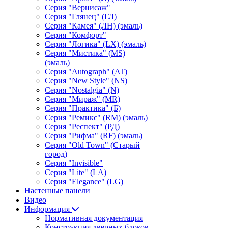
Серия "Вернисаж"
Серия "Глянец" (ГЛ)
Серия "Камея" (ЛН) (эмаль)
Серия "Комфорт"
Серия "Логика" (LX) (эмаль)
Серия "Мистика" (MS)
(эмаль)
Серия "Autograph" (AT)
Серия "New Style" (NS)
Серия "Nostalgia" (N)
Серия "Мираж" (MR)
Серия "Практика" (Б)
Серия "Ремикс" (RM) (эмаль)
Серия "Респект" (РД)
Серия "Рифма" (RF) (эмаль)
Серия "Old Town" (Старый
город)
Серия "Invisible"
Серия "Lite" (LA)
Серия "Elegance" (LG)
Настенные панели
Видео
Информация
Нормативная документация
Конструкция дверных блоков