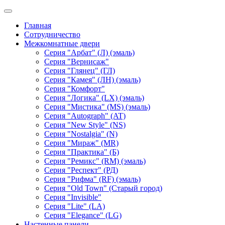
Главная
Сотрудничество
Межкомнатные двери
Серия "Арбат" (Л) (эмаль)
Серия "Вернисаж"
Серия "Глянец" (ГЛ)
Серия "Камея" (ЛН) (эмаль)
Серия "Комфорт"
Серия "Логика" (LX) (эмаль)
Серия "Мистика" (MS) (эмаль)
Серия "Autograph" (AT)
Серия "New Style" (NS)
Серия "Nostalgia" (N)
Серия "Мираж" (MR)
Серия "Практика" (Б)
Серия "Ремикс" (RM) (эмаль)
Серия "Респект" (РД)
Серия "Рифма" (RF) (эмаль)
Серия "Old Town" (Старый город)
Серия "Invisible"
Серия "Lite" (LA)
Серия "Elegance" (LG)
Настенные панели