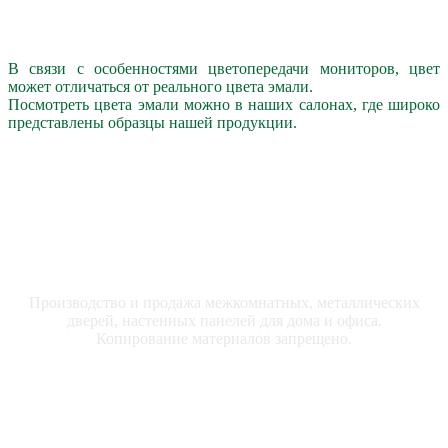
В связи с особенностями цветопередачи мониторов, цвет
может отличаться от реального цвета эмали.
Посмотреть цвета эмали можно в наших салонах, где широко
представлены образцы нашей продукции.
ООО "ДРЕВПРОМ" © 2025
Производство и продажа межкомнатных, металлических
дверей, настенных панелей для дома и офиса.
Копирование материалов запрещено.