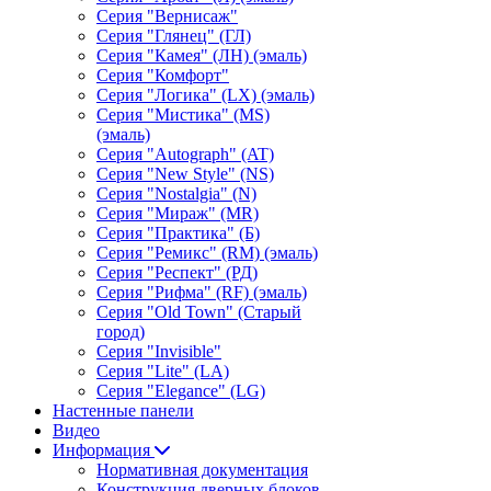
Серия "Вернисаж"
Серия "Глянец" (ГЛ)
Серия "Камея" (ЛН) (эмаль)
Серия "Комфорт"
Серия "Логика" (LX) (эмаль)
Серия "Мистика" (MS)
(эмаль)
Серия "Autograph" (AT)
Серия "New Style" (NS)
Серия "Nostalgia" (N)
Серия "Мираж" (MR)
Серия "Практика" (Б)
Серия "Ремикс" (RM) (эмаль)
Серия "Респект" (РД)
Серия "Рифма" (RF) (эмаль)
Серия "Old Town" (Старый
город)
Серия "Invisible"
Серия "Lite" (LA)
Серия "Elegance" (LG)
Настенные панели
Видео
Информация
Нормативная документация
Конструкция дверных блоков