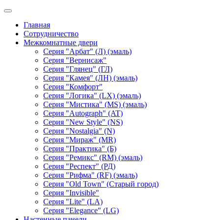
Главная
Сотрудничество
Межкомнатные двери
Серия "Арбат" (Л) (эмаль)
Серия "Вернисаж"
Серия "Глянец" (ГЛ)
Серия "Камея" (ЛН) (эмаль)
Серия "Комфорт"
Серия "Логика" (LX) (эмаль)
Серия "Мистика" (MS) (эмаль)
Серия "Autograph" (AT)
Серия "New Style" (NS)
Серия "Nostalgia" (N)
Серия "Мираж" (MR)
Серия "Практика" (Б)
Серия "Ремикс" (RM) (эмаль)
Серия "Респект" (РД)
Серия "Рифма" (RF) (эмаль)
Серия "Old Town" (Старый город)
Серия "Invisible"
Серия "Lite" (LA)
Серия "Elegance" (LG)
Настенные панели