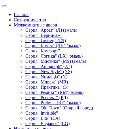
Главная
Сотрудничество
Межкомнатные двери
Серия "Арбат" (Л) (эмаль)
Серия "Вернисаж"
Серия "Глянец" (ГЛ)
Серия "Камея" (ЛН) (эмаль)
Серия "Комфорт"
Серия "Логика" (LX) (эмаль)
Серия "Мистика" (MS) (эмаль)
Серия "Autograph" (AT)
Серия "New Style" (NS)
Серия "Nostalgia" (N)
Серия "Мираж" (MR)
Серия "Практика" (Б)
Серия "Ремикс" (RM) (эмаль)
Серия "Респект" (РД)
Серия "Рифма" (RF) (эмаль)
Серия "Old Town" (Старый город)
Серия "Invisible"
Серия "Lite" (LA)
Серия "Elegance" (LG)
Настенные панели