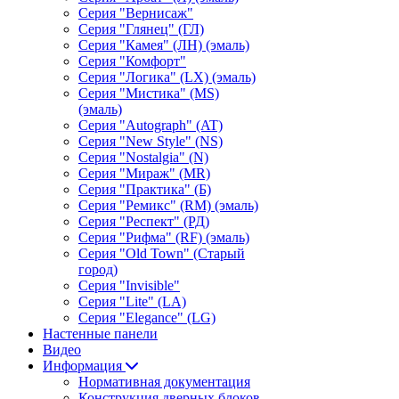
Серия "Вернисаж"
Серия "Глянец" (ГЛ)
Серия "Камея" (ЛН) (эмаль)
Серия "Комфорт"
Серия "Логика" (LX) (эмаль)
Серия "Мистика" (MS)
(эмаль)
Серия "Autograph" (AT)
Серия "New Style" (NS)
Серия "Nostalgia" (N)
Серия "Мираж" (MR)
Серия "Практика" (Б)
Серия "Ремикс" (RM) (эмаль)
Серия "Респект" (РД)
Серия "Рифма" (RF) (эмаль)
Серия "Old Town" (Старый
город)
Серия "Invisible"
Серия "Lite" (LA)
Серия "Elegance" (LG)
Настенные панели
Видео
Информация
Нормативная документация
Конструкция дверных блоков